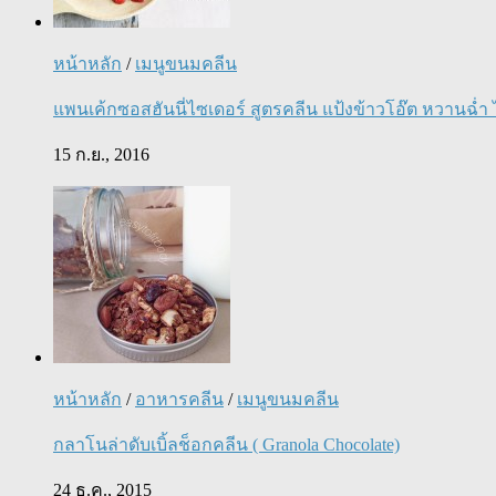
หน้าหลัก
/
เมนูขนมคลีน
แพนเค้กซอสฮันนี่ไซเดอร์ สูตรคลีน แป้งข้าวโอ๊ต หวานฉ่ำ ไ
15 ก.ย., 2016
หน้าหลัก
/
อาหารคลีน
/
เมนูขนมคลีน
กลาโนล่าดับเบิ้ลช็อกคลีน ( Granola Chocolate)
24 ธ.ค., 2015