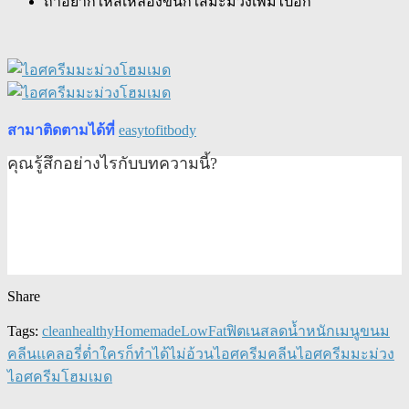
ถ้าอยากให้สีเหลืองขึ้นก็ใส่มะม่วงเพิ่มไปอีก
สามาติดตามได้ที่
easytofitbody
คุณรู้สึกอย่างไรกับบทความนี้?
Share
Tags:
clean
healthy
Homemade
LowFat
ฟิตเนส
ลดน้ำหนัก
เมนูขนม
คลีน
แคลอรี่ต่ำ
ใครก็ทำได้
ไม่อ้วน
ไอศครีมคลีน
ไอศครีมมะม่วง
ไอศครีมโฮมเมด