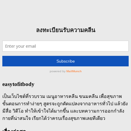
easytofitbody
เป็นเว็บไซต์ที่รวบรวม เมนูอาหารคลีน ขนมคลีน เพื่อสุขภาพ
ขั้นตอนการทำง่ายๆ สูตรจะถูกดัดแปลงจากอาหารทั่วไป แล้วยัง
มีสื่อ วิดีโอ ทำให้เข้าใจได้มากขึ้น และบทความการออกกำลัง
กายที่น่าสนใจ เรียกได้ว่าครบเรื่องสุขภาพเลยทีเดียว