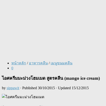
หน้าหลัก
/
อาหารคลีน
/
เมนูขนมคลีน
0
ไอศครีมมะม่วงโฮมเมด สูตรคลีน (mango ice cream)
by
sippawit
· Published
30/10/2015
· Updated
15/12/2015