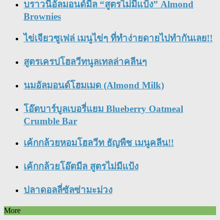
บราวนี่อัลมอนด์มีล “สูตรไม่มีแป้ง” Almond
Brownies
ไข่เจียวซูเฟล่ เมนูไข่ๆ ที่ทำง่ายดายไปทำกันเลย!!
สูตรเครปโฮลวีทนูลเทลล่าคลีนๆ
นมอัลมอนด์โฮมเมด (Almond Milk)
โอ๊ตบาร์บูลเบอรี่แยม Blueberry Oatmeal
Crumble Bar
เค้กกล้วยหอมโฮลวีท ธัญพืช เมนูคลีน!!
เค้กกล้วยโอ๊ตมีล สูตรไม่มีแป้ง
ปลาดอลลี่ซัลซ่ามะม่วง
More