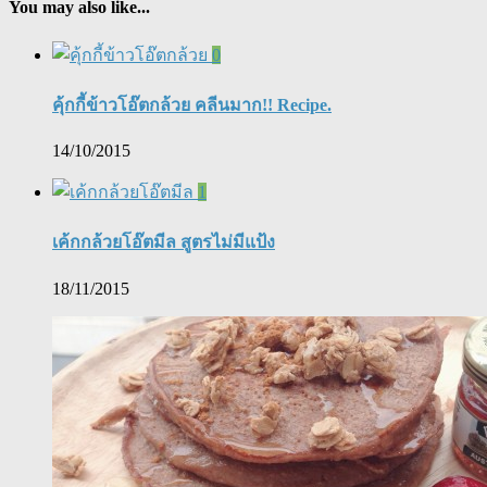
You may also like...
0
คุ้กกี้ข้าวโอ๊ตกล้วย คลีนมาก!! Recipe.
14/10/2015
1
เค้กกล้วยโอ๊ตมีล สูตรไม่มีแป้ง
18/11/2015