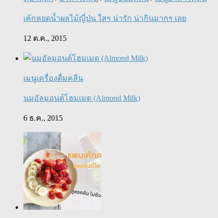
เค้กหยดน้ำผลไม้ญี่ปุ่น ใสๆ น่ารัก น่ากินมากๆ เลย
12 ต.ค., 2015
เมนูเครื่องดื่มคลีน
นมอัลมอนด์โฮมเมด (Almond Milk)
6 ธ.ค., 2015