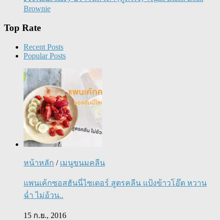
Brownie
Top Rate
Recent Posts
Popular Posts
หน้าหลัก
/
เมนูขนมคลีน
แพนเค้กซอสฮันนี่ไซเดอร์ สูตรคลีน แป้งข้าวโอ๊ต หวาน
ฉ่ำ ไม่อ้วน..
15 ก.ย., 2016