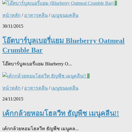
0
หน้าหลัก
/
อาหารคลีน
/
เมนูขนมคลีน
30/11/2015
โอ๊ตบาร์บูลเบอรี่แยม Blueberry Oatmeal
Crumble Bar
โอ๊ตบาร์บูลเบอรี่แยม Blueberry O...
0
หน้าหลัก
/
อาหารคลีน
/
เมนูขนมคลีน
24/11/2015
เค้กกล้วยหอมโฮลวีท ธัญพืช เมนูคลีน!!
เค้กกล้วยหอมโฮลวีท ธัญพืช เมนูคล...