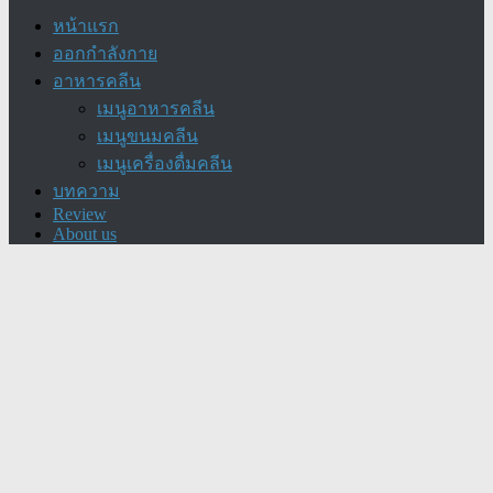
หน้าแรก
ออกกำลังกาย
อาหารคลีน
เมนูอาหารคลีน
เมนูขนมคลีน
เมนูเครื่องดื่มคลีน
บทความ
Review
About us