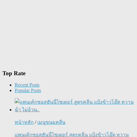
Top Rate
Recent Posts
Popular Posts
หน้าหลัก
/
เมนูขนมคลีน
แพนเค้กซอสฮันนี่ไซเดอร์ สูตรคลีน แป้งข้าวโอ๊ต หวาน