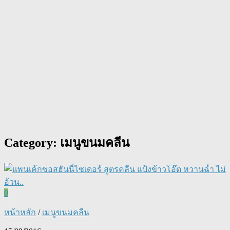
Category:
เมนูขนมคลีน
0
หน้าหลัก
/
เมนูขนมคลีน