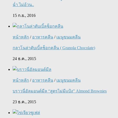
ฉ่ำ ไม่อ้วน..
15 ก.ย., 2016
หน้าหลัก
/
อาหารคลีน
/
เมนูขนมคลีน
กลาโนล่าดับเบิ้ลช็อกคลีน ( Granola Chocolate)
24 ธ.ค., 2015
หน้าหลัก
/
อาหารคลีน
/
เมนูขนมคลีน
บราวนี่อัลมอนด์มีล “สูตรไม่มีแป้ง” Almond Brownies
23 ธ.ค., 2015