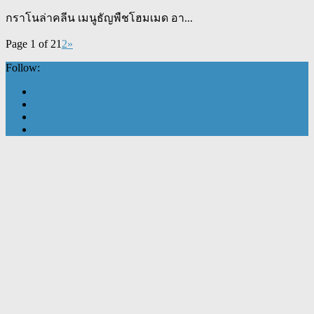
กราโนล่าคลีน เมนูธัญพืชโฮมเมด อา...
Page 1 of 2
1
2
»
Follow: