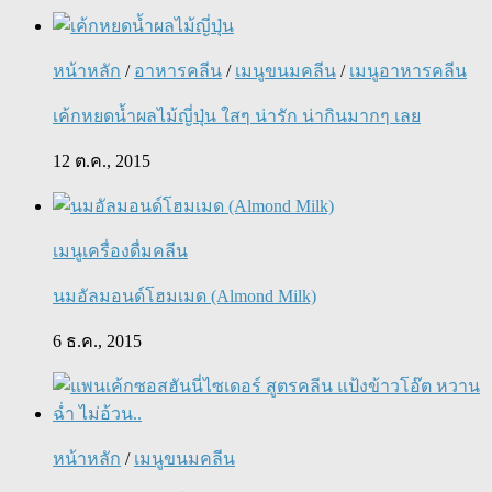
หน้าหลัก
/
อาหารคลีน
/
เมนูขนมคลีน
/
เมนูอาหารคลีน
เค้กหยดน้ำผลไม้ญี่ปุ่น ใสๆ น่ารัก น่ากินมากๆ เลย
12 ต.ค., 2015
เมนูเครื่องดื่มคลีน
นมอัลมอนด์โฮมเมด (Almond Milk)
6 ธ.ค., 2015
หน้าหลัก
/
เมนูขนมคลีน