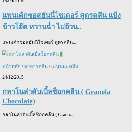
15/09/2016
แพนเค้กซอสฮันนี่ไซเดอร์ สูตรคลีน แป้ง
ข้าวโอ๊ต หวานฉ่ำ ไม่อ้วน..
แพนเค้กซอสฮันนี่ไซเดอร์ สูตรคลีน...
0
หน้าหลัก
/
อาหารคลีน
/
เมนูขนมคลีน
24/12/2015
กลาโนล่าดับเบิ้ลช็อกคลีน ( Granola
Chocolate)
กลาโนล่าดับเบิ้ลช็อกคลีน ( Grano...