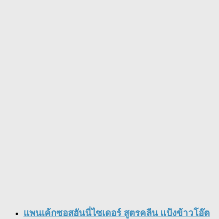
แพนเค้กซอสฮันนี่ไซเดอร์ สูตรคลีน แป้งข้าวโอ๊ต