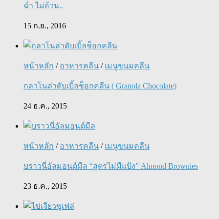
ฉ่ำ ไม่อ้วน..
15 ก.ย., 2016
หน้าหลัก
/
อาหารคลีน
/
เมนูขนมคลีน
กลาโนล่าดับเบิ้ลช็อกคลีน ( Granola Chocolate)
24 ธ.ค., 2015
หน้าหลัก
/
อาหารคลีน
/
เมนูขนมคลีน
บราวนี่อัลมอนด์มีล “สูตรไม่มีแป้ง” Almond Brownies
23 ธ.ค., 2015