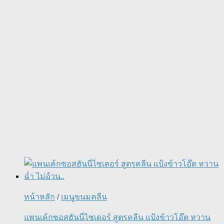
หน้าหลัก
/
เมนูขนมคลีน
แพนเค้กซอสฮันนี่ไซเดอร์ สูตรคลีน แป้งข้าวโอ๊ต หวาน