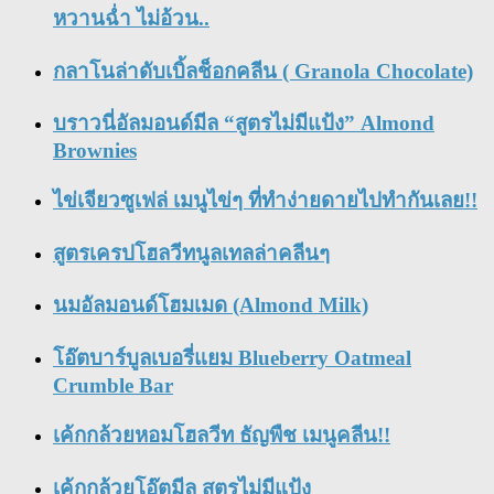
หวานฉ่ำ ไม่อ้วน..
กลาโนล่าดับเบิ้ลช็อกคลีน ( Granola Chocolate)
บราวนี่อัลมอนด์มีล “สูตรไม่มีแป้ง” Almond
Brownies
ไข่เจียวซูเฟล่ เมนูไข่ๆ ที่ทำง่ายดายไปทำกันเลย!!
สูตรเครปโฮลวีทนูลเทลล่าคลีนๆ
นมอัลมอนด์โฮมเมด (Almond Milk)
โอ๊ตบาร์บูลเบอรี่แยม Blueberry Oatmeal
Crumble Bar
เค้กกล้วยหอมโฮลวีท ธัญพืช เมนูคลีน!!
เค้กกล้วยโอ๊ตมีล สูตรไม่มีแป้ง