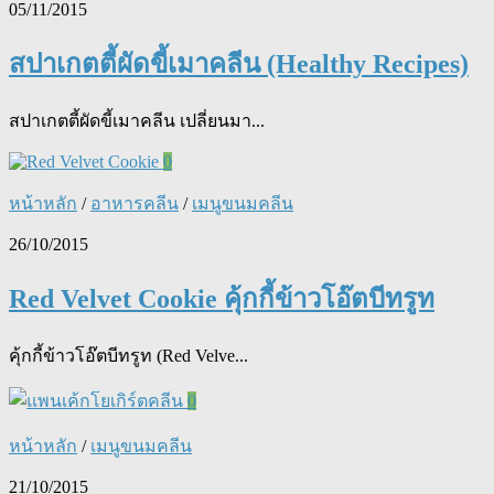
05/11/2015
สปาเกตตี้ผัดขี้เมาคลีน (Healthy Recipes)
สปาเกตตี้ผัดขี้เมาคลีน เปลี่ยนมา...
0
หน้าหลัก
/
อาหารคลีน
/
เมนูขนมคลีน
26/10/2015
Red Velvet Cookie คุ้กกี้ข้าวโอ๊ตบีทรูท
คุ้กกี้ข้าวโอ๊ตบีทรูท (Red Velve...
0
หน้าหลัก
/
เมนูขนมคลีน
21/10/2015