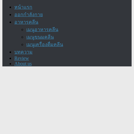
หน้าแรก
ออกกำลังกาย
อาหารคลีน
เมนูอาหารคลีน
เมนูขนมคลีน
เมนูเครื่องดื่มคลีน
บทความ
Review
About us