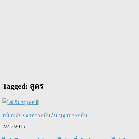
Tagged:
สูตร
0
หน้าหลัก
/
อาหารคลีน
/
เมนูอาหารคลีน
22/12/2015