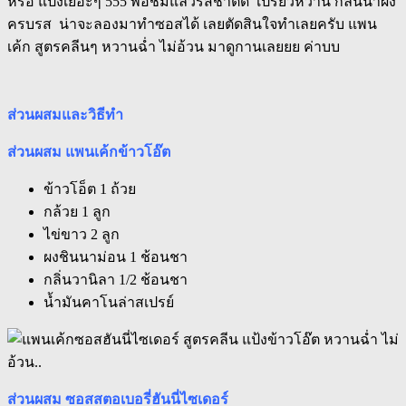
หรือ แป้งเยอะๆ 555 พอชิมแล้วรสชาติดี เปรี้ยวหวาน กลิ่นน้ำผึ้ง
ครบรส น่าจะลองมาทำซอสได้ เลยตัดสินใจทำเลยครับ แพน
เค้ก สูตรคลีนๆ หวานฉ่ำ ไม่อ้วน มาดูกานเลยยย ค่าบบ
ส่วนผสมและวิธีทำ
ส่วนผสม แพนเค้กข้าวโอ๊ต
ข้าวโอ็ต 1 ถ้วย
กล้วย 1 ลูก
ไข่ขาว 2 ลูก
ผงชินนาม่อน 1 ช้อนชา
กลิ่นวานิลา 1/2 ช้อนชา
น้ำมันคาโนล่าสเปรย์
ส่วนผสม ซอสสตอเบอรี่ฮันนี่ไซเดอร์