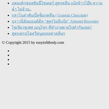
แพนเค้กซอสฮันนี่ไซเดอร์ สูตรคลีน แป้งข้าวโอ๊ต หวาน
ฉ่ำ ไม่อ้วน..
กลาโนล่าดับเบิ้ลช็อกคลีน ( Granola Chocolate)
บราวนี่อัลมอนด์มีล “สูตรไม่มีแป้ง” Almond Brownies
ไข่เจียวซูเฟล่ เมนูไข่ๆ ที่ทำง่ายดายไปทำกันเลย!!
สูตรเครปโฮลวีทนูลเทลล่าคลีนๆ
© Copyright 2015 by easytofitbody.com