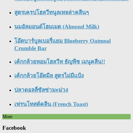
สูตรเครปโฮลวีทนูลเทลล่าคลีนๆ
นมอัลมอนด์โฮมเมด (Almond Milk)
โอ๊ตบาร์บูลเบอรี่แยม Blueberry Oatmeal
Crumble Bar
เค้กกล้วยหอมโฮลวีท ธัญพืช เมนูคลีน!!
เค้กกล้วยโอ๊ตมีล สูตรไม่มีแป้ง
ปลาดอลลี่ซัลซ่ามะม่วง
เฟรนโทสต์คลีน (French Toast)
More
Facebook