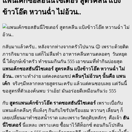
แพนเค้กซอสฮันนี่ไซเดอร์ สูตรคลีน แป้ง
ข้าวโอ๊ต หวานฉ่ำ ไม่อ้วน..
กลับมาแล้วครับ.. หลังจากห่างจากครัวไปนาน 😉 เพราะด้วยติด
ภารกิจมากมาย แต่ก็ไม่ลืมทำ อาหารคลีนทานตลอดๆ วันหยุด
นี้ ได้ฤกษ์เข้าครัว ทำขนมกินกัน 555 เอาขนมที่ทำกินบ่อยสุด
แพนเค้กซอสฮันนี่ไซเดอร์ สูตรคลีน แป้งข้าวโอ๊ต หวานฉ่ำ ไม่
อ้วน..
เพราะทำง่าย แต่คงคอนเซป
คลีนๆไม่อ้วนๆ นั้นคือ แพน
เค้ก
จริงๆมีหลากหลายสูตรนะครับ แล้วแต่คนชอบเลย แต่วันนี้
ขอสูตรที่ตัวเองค้นพบ ว่าเอ้ย! มันอร่อยดีเหมือนกันว่ะ 555
กับ
สูตรแพนเค้กข้าวโอ๊ต ราดซอสฮันนี่ไซเดอร์
เพราะเบื่อกับ
แพนเค้กคลีนๆ ที่แห้งๆ กินกับไซรัปหรือแยม หวานๆ เลี่ยนๆ ก็
เลยเปลี่ยนมาทำซอสน้ำราด และเพราะวัตถุดิบหลักๆ คือเจ้า
ฮัน
นี่ไซเดอร์
นี่แหละ เพราะเคย ซื้อมาไว้ดีท็อกซ์ ตอนกินโปรตีน