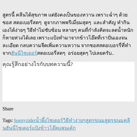
สูตรนี้ คลีนได้สุขภาพ แต่ยังคงเป็นของหวาน เพราะฉ่ำๆ ด้วย
ซอส สตอเบอรี่สดๆ ดูจากภาพพรีเมี่ยมสุดๆ และสำคัญ ทำกิน
เองได้ง่ายๆ วิธีทำไม่ซับซ้อน หลายๆ คนที่กำลังคิดจะลดน้ำหนัก
ก็หายห่วงได้เลย เพราะแป้งทำมาจากข้าวโอ๊ตที่เราปั่นเองจน
ละเอียด กลบความจืดเพิ่มความหวาน จากซอสสตอเบอรรี่ที่ทำ
จาก
ฮันนี่ไซเดอร์
สตอเบอรี่สดๆ อร่อยสุดๆ ไปเลยครับ..
คุณรู้สึกอย่างไรกับบทความนี้?
Share
Tags:
hoenyzider
น้ำผึ้งไซเดอร์
วิธีทำง่ายๆ
สูตรขนม
สูตรขนมคลี
น
ฮันนี่ไซเดอร์
แป้งข้าวโอ๊ต
แพนเค้ก