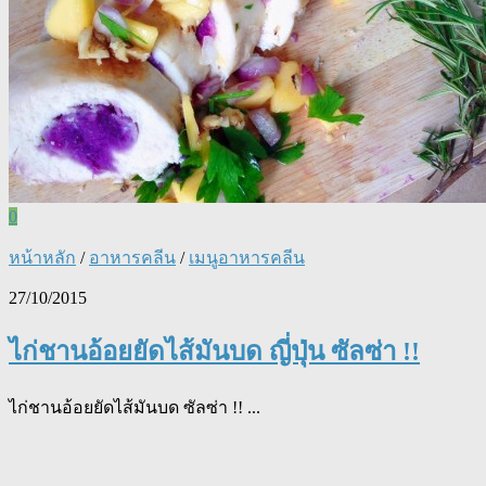
0
หน้าหลัก
/
อาหารคลีน
/
เมนูอาหารคลีน
27/10/2015
ไก่ชานอ้อยยัดไส้มันบด ญี่ปุ่น ซัลซ่า !!
ไก่ชานอ้อยยัดไส้มันบด ซัลซ่า !! ...