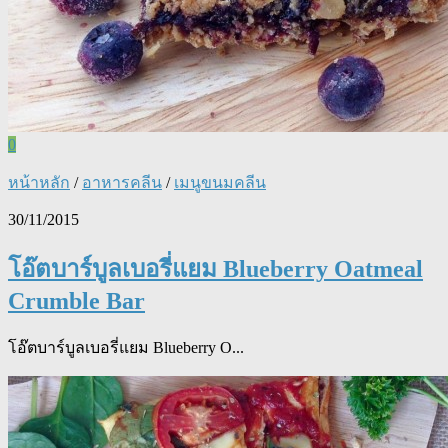
0
หน้าหลัก
/
อาหารคลีน
/
เมนูขนมคลีน
30/11/2015
โอ๊ตบาร์บูลเบอรี่แยม Blueberry Oatmeal
Crumble Bar
โอ๊ตบาร์บูลเบอรี่แยม Blueberry O...