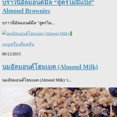
บราวนี่อัลมอนด์มีล “สูตรไม่มีแป้ง”
Almond Brownies
บราวนี่อัลมอนด์มีล “สูตรไม...
1
เมนูเครื่องดื่มคลีน
06/12/2015
นมอัลมอนด์โฮมเมด (Almond Milk)
นมอัลมอนด์โฮมเมด (Almond Milk) ว...