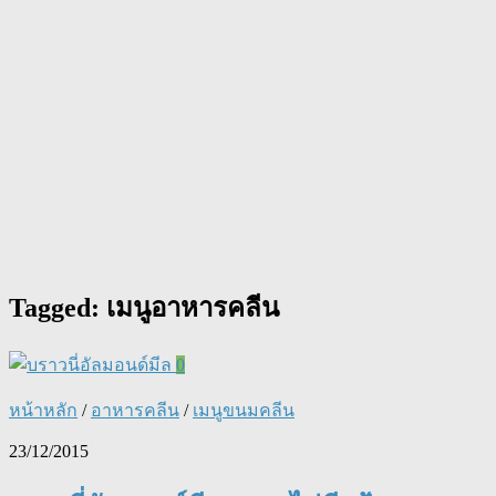
Tagged:
เมนูอาหารคลีน
0
หน้าหลัก
/
อาหารคลีน
/
เมนูขนมคลีน
23/12/2015