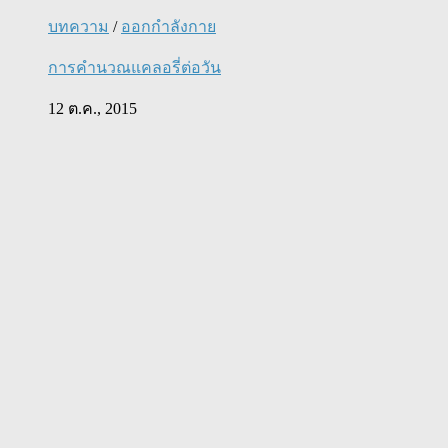
บทความ
/
ออกกำลังกาย
การคำนวณแคลอรี่ต่อวัน
12 ต.ค., 2015